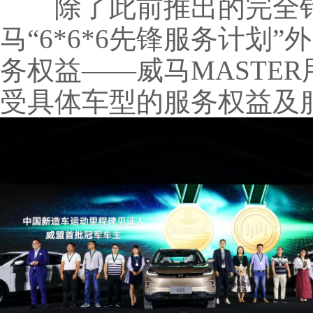
除了此前推出的完全针
马“6*6*6先锋服务计
务权益——威马MASTE
受具体车型的服务权益及