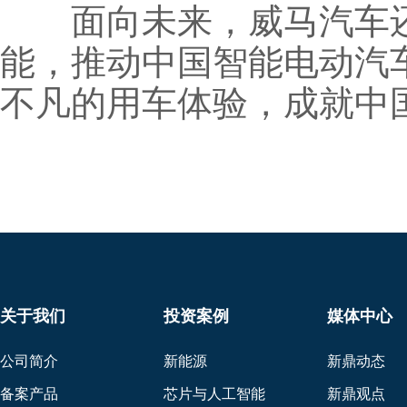
面向未来，威马汽车还
能，推动中国智能电动汽
不凡的用车体验，成就中
关于我们
投资案例
媒体中心
公司简介
新能源
新鼎动态
备案产品
芯片与人工智能
新鼎观点