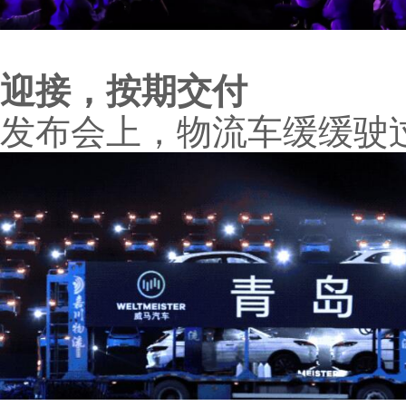
迎接，按期交付
发布会上，物流车缓缓驶