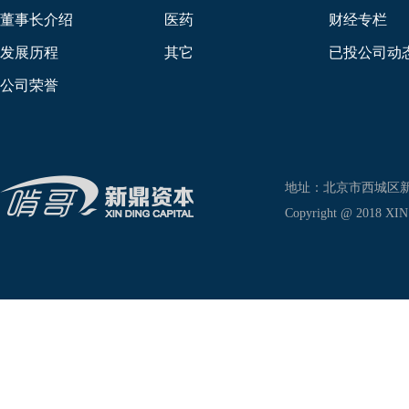
董事长介绍
医药
财经专栏
发展历程
其它
已投公司动
公司荣誉
地址：北京市西城区新兴东巷
Copyright @ 2018 XIN D