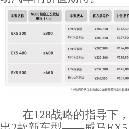
在128战略的指导下，
出2款新车型——威马EX5 