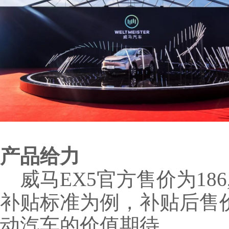
产品给力
威马EX5官方售价为186,
补贴标准为例，补贴后售价为1
动汽车的价值期待。