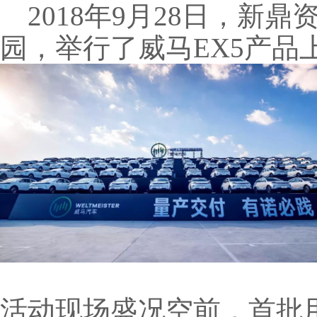
2018年9月28日，新
园，举行了威马EX5产
活动现场盛况空前，首批