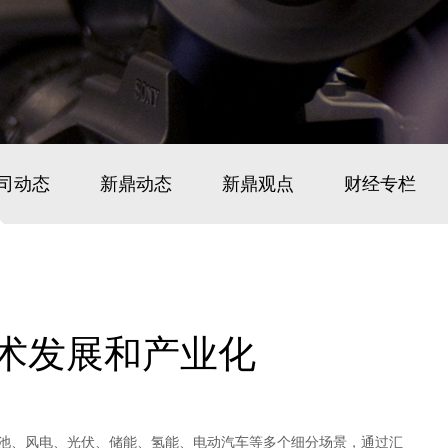
司动态
新鼎动态
新鼎观点
财经专栏
术发展和产业化
子电池、风电、光伏、储能、氢能、电动汽车等多个细分场景，通过汇