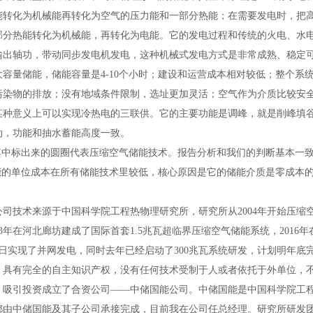
能转化为机械能再转化为空气的压力能和一部分热能；在需要发电时，把
部分热能转化为机械能，再转化为电能。它的发电过程和传统的火电、水
输出轴功，带动同步发电机发电，这种机械式发电方式是非常成熟、稳定
容量储能，储能容量是4-10个小时；建设和运营成本相对较低；整个系
污染物的排放；没有地域条件限制，选址更加灵活；空气作为介质比较安
某种意义上可以实现冷热电的三联供。它的主要功能是调峰，就是削峰填
动，功能和抽水蓄能高度一致。
，其中标出来的圆圈代表压缩空气储能技术。报告分析和我们的判断基本一
储能的单位成本在所有储能技术里较低，核心原因是它的储能介质是零成本
司技术来源于中国科学院工程热物理研究所，研究所从2004年开始压缩
3年在河北廊坊建成了国际首套1.5兆瓦超临界压缩空气储能系统，2016
0日实现了并网发电，同时去年已经启动了300兆瓦系统研发，计划明年
，具有完全的自主知识产权，没有任何技术受制于人或者依托于外单位，
股，吸引投资成立了合资公司——中储国能公司。中储国能是中国科学院工
中储国能及其子公司承接完成，目前我在公司任总经理。研究所研发团队目