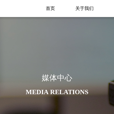
首页
关于我们
媒体中心
MEDIA RELATIONS