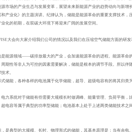
能源市场的产业生态与发展变革，展望未来新能源产业的趋势动向与新增
展和产业化》的主题演讲。纪律认为，储能是能源革命的重要支撑技术，
产业化的初期，在双碳大环境下将迎来广阔的发展空间。
ISE大会向大家介绍我们公司的情况以及我们在压缩空气储能方面的研
的是能源领域——碳排放最大的产业，会加速能源革命的进程。能源革命
、周期性等非人为可控的因素需要解决，储能是根本的调节手段。所以伴
撑技术。
形式储能，各种各样的电池属于化学储能，超导、超级电容有的将其归类
。电力系统对于储能有些需要大规模长时做调峰、能量管理、负荷平衡，
、超电容等属于典型的功率型储能；电池基本上处于上述两类储能技术之
能，是典型的大规模、长时、物理形式的储能，其基本原理是：当有余电