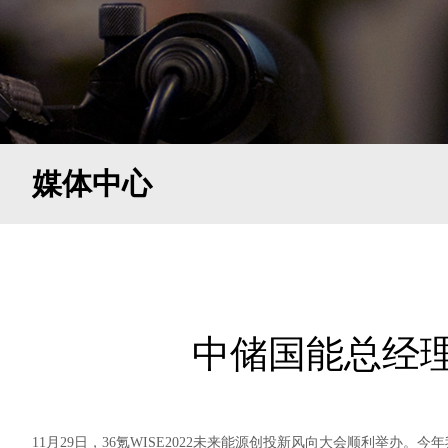
媒体中心
中储国能总经
11月29日，36氪WISE2022未来能源创投新风向大会顺利