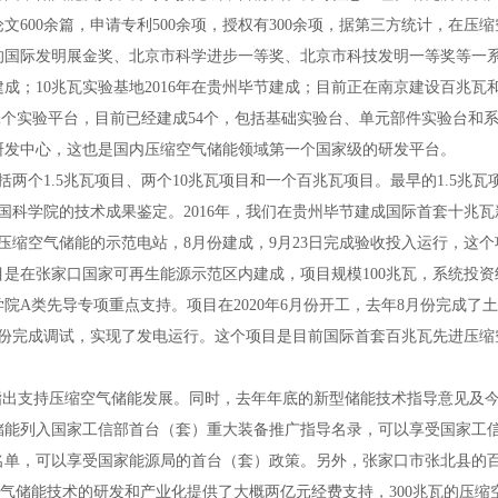
600余篇，申请专利500余项，授权有300余项，据第三方统计，在
瓦的国际发明展金奖、北京市科学进步一等奖、北京市科技发明一等奖等一
建成；10兆瓦实验基地2016年在贵州毕节建成；目前正在南京建设百兆
72个实验平台，目前已经建成54个，包括基础实验台、单元部件实验台
能研发中心，这也是国内压缩空气储能领域第一个国家级的研发平台。
1.5兆瓦项目、两个10兆瓦项目和一个百兆瓦项目。最早的1.5兆瓦项目于
国科学院的技术成果鉴定。2016年，我们在贵州毕节建成国际首套十兆瓦
穴压缩空气储能的示范电站，8月份建成，9月23日完成验收投入运行，这
是在张家口国家可再生能源示范区内建成，项目规模100兆瓦，系统投资
院A类先导专项重点支持。项目在2020年6月份开工，去年8月份完成
月份完成调试，实现了发电运行。这个项目是目前国际首套百兆瓦先进压缩
指出支持压缩空气储能发展。同时，去年年底的新型储能技术指导意见及
气储能列入国家工信部首台（套）重大装备推广指导名录，可以享受国家工
名单，可以享受国家能源局的首台（套）政策。另外，张家口市张北县的
气储能技术的研发和产业化提供了大概两亿元经费支持，300兆瓦的压