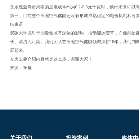
瓦系统全寿命周期的度电成本约为0.2-0.3元千瓦时，预计未来可以
第三，目前整个压缩空气储能还没有形成成熟稳定的电价机制和可
结束语
双碳大环境对于能源领域有深远的影响，推动能源变革，而储能是
长、清洁无污染。我们团队在压缩空气储能领域深耕18年，我们判
展起来。
今天主要介绍内容就是这么多，谢谢大家！
来源：36氪
关于我们
投资案例
媒体中