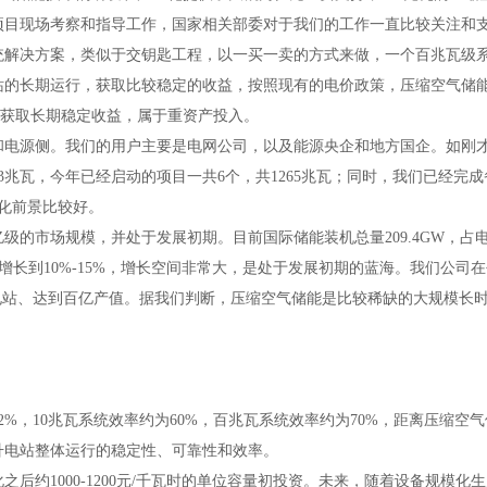
项目现场考察和指导工作，国家相关部委对于我们的工作一直比较关注和
解决方案，类似于交钥匙工程，以一买一卖的方式来做，一个百兆瓦级系
站的长期运行，获取比较稳定的收益，按照现有的电价政策，压缩空气储
来能获取长期稳定收益，属于重资产投入。
和电源侧。我们的用户主要是电网公司，以及能源央企和地方国企。如刚
兆瓦，今年已经启动的项目一共6个，共1265兆瓦；同时，我们已经完成备
业化前景比较好。
的市场规模，并处于发展初期。目前国际储能装机总量209.4GW，占电
例要增长到10%-15%，增长空间非常大，是处于发展初期的蓝海。我们公司
电站、达到百亿产值。据我们判断，压缩空气储能是比较稀缺的大规模长时
%，10兆瓦系统效率约为60%，百兆瓦系统效率约为70%，距离压缩空气
升电站整体运行的稳定性、可靠性和效率。
约1000-1200元/千瓦时的单位容量初投资。未来，随着设备规模化生