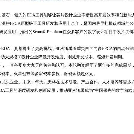
的基石，领先的EDA工具能够让芯片设计企业不断提高开发效率和创新能
。深耕FPGA原型验证工具研发和应用十余年，是国内最早扎根该领域的
研发应用，推出的Semu® Emulator在众多客户的数字设计项目中
EDA工具都提出了更高挑战，亚科鸿禹着重突围面向多FPGA的自动分
帮助大规模IC设计企业降低开发难度、削减开发成本、缩短开发周期。
神，一直备受华大九天的关注和认可。本轮融资经历了两年多的完成周期
芯资本、火星创投等多家资本参投，融资金额超亿元。
A龙头企业。未来，华大九天将在技术研发、产业合作、人才培养等更多
DA工具的深度研发和创新应用，推动亚科鸿禹成为“中国领先的数字前端E