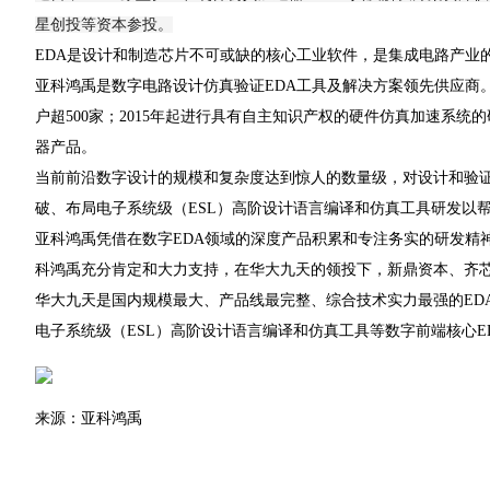
星创投等资本参投。
EDA是设计和制造芯片不可或缺的核心工业软件，是集成电路产业
亚科鸿禹是数字电路设计仿真验证EDA工具及解决方案领先供应商
户超500家；2015年起进行具有自主知识产权的硬件仿真加速系统的
器产品。
当前前沿数字设计的规模和复杂度达到惊人的数量级，对设计和验证
破、布局电子系统级（ESL）高阶设计语言编译和仿真工具研发以
亚科鸿禹凭借在数字EDA领域的深度产品积累和专注务实的研发精
科鸿禹充分肯定和大力支持，在华大九天的领投下，新鼎资本、齐
华大九天是国内规模最大、产品线最完整、综合技术实力最强的ED
电子系统级（ESL）高阶设计语言编译和仿真工具等数字前端核心E
来源：亚科鸿禹