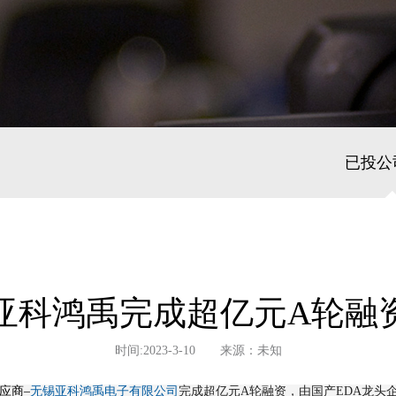
已投公
亚科鸿禹完成超亿元A轮融
时间:2023-3-10 来源：未知
应商–
无锡亚科鸿禹电子有限公司
完成超亿元A轮融资，由国产EDA龙头企