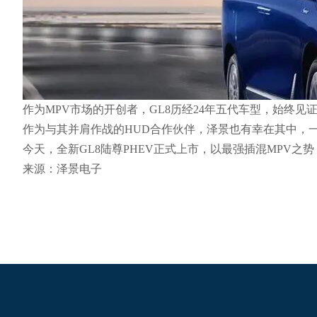
作为MPV市场的开创者，GL8历经24年五代车型，始终见
作为与其并肩作战的HUD合作伙伴，泽景也有幸在其中，一
今天，全新GL8陆尊PHEV正式上市，以最强插混MPV之
来源：泽景电子