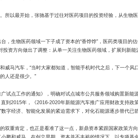
。所以最开始，张驰基于过往对医药项目的投资经验，从生物医
出台，生物医药领域一下子成了资本的“香饽饽”，医药类项目的
，对投资方向做出了调整：从单一关注生物医药领域，扩展到新
和威马汽车，“当时大家都知道，智能手机时代之后，下一个风
的人还是很少。”
推广试点工作的通知》，明确对试点城市公共服务领域购置新能源
；直到2015年，《2016-2020年新能源汽车推广应用财政
五”数字经济、智能化发展的紧迫需求下，对化石能源逐步替代已
的双重肯定，也正是看准了这一点，新鼎资本紧跟国家政策方向
小鹏和威马。在创立早期，资本并不丰裕的情况下，以专项基金al