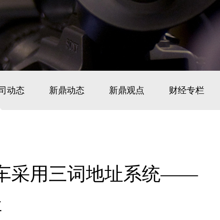
司动态
新鼎动态
新鼎观点
财经专栏
车采用三词地址系统——
址