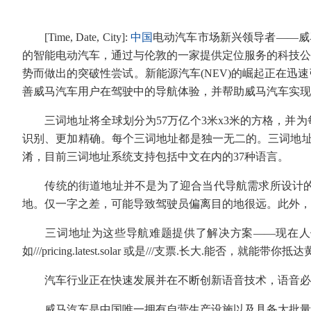
[Time, Date, City]:
中国
电动汽车市场新兴领导者——威马
的智能电动汽车，通过与伦敦的一家提供定位服务的科技公
势而做出的突破性尝试。新能源汽车(NEV)的崛起正在
善威马汽车用户在驾驶中的导航体验，并帮助威马汽车实现
三词地址将全球划分为57万亿个3米x3米的方格，并为
识别、更加精确。每个三词地址都是独一无二的。三词地址
淆，目前三词地址系统支持包括中文在内的37种语言。
传统的街道地址并不是为了迎合当代导航需求所设计的，
地。仅一字之差，可能导致驾驶员偏离目的地很远。此外，
三词地址为这些导航难题提供了解决方案——现在人们
如///pricing.latest.solar 或是///支票.长大.能
汽车行业正在快速发展并在不断创新语音技术，语音必
威马汽车是中国唯一拥有自营生产设施以及具备大批量交