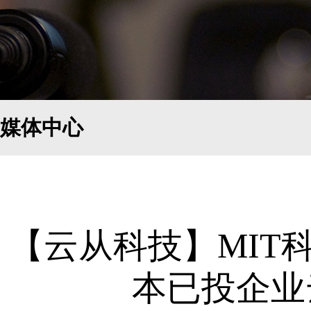
媒体中心
【云从科技】MIT
本已投企业