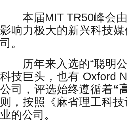
本届MIT TR50峰
影响力极大的新兴科技媒
司。
历年来入选的“聪明公司”
科技巨头，也有 Oxford Nan
公司，评选始终遵循着
“
则，按照《麻省理工科技
业的公司。