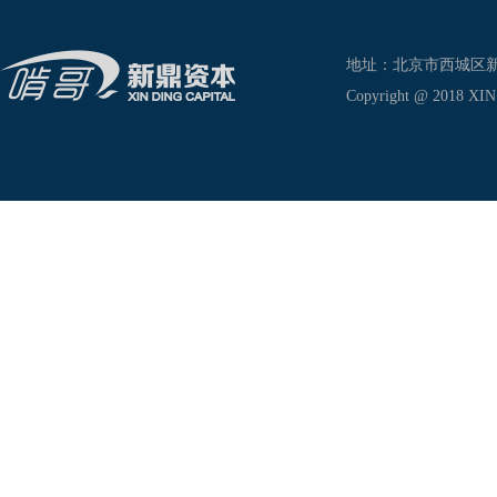
地址：北京市西城区新兴东巷
Copyright @ 2018 XIN D