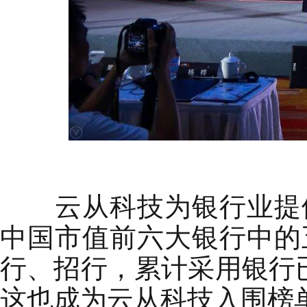
云从科技为银行业提供
中国市值前六大银行中的
行、招行，累计采用银行已
这也成为云从科技入围榜