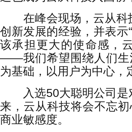
在峰会现场，云从科技高
创新发展的经验，并表示
该承担更大的使命感，
——我们希望围绕人们生
为基础，以用户为中心，
入选50大聪明公司是对
来，云从科技将会不忘初
商业敏感度。