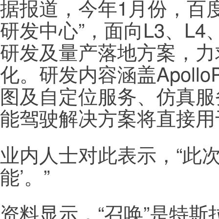
据报道，今年1月份，百
研发中心”，面向L3、L4、
研发及量产落地方案，力
化。研发内容涵盖Apoll
图及自定位服务、仿真服务
能驾驶解决方案将直接用
业内人士对此表示，“此
能’。”
资料显示，“召唤”是特