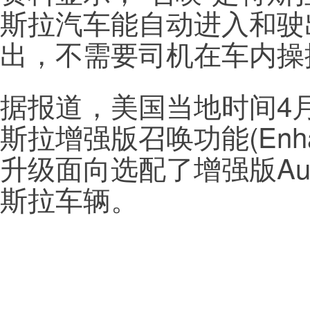
斯拉汽车能自动进入和驶
出，不需要司机在车内操
据报道，美国当地时间4月6
斯拉增强版召唤功能(Enh
升级面向选配了增强版Aut
斯拉车辆。