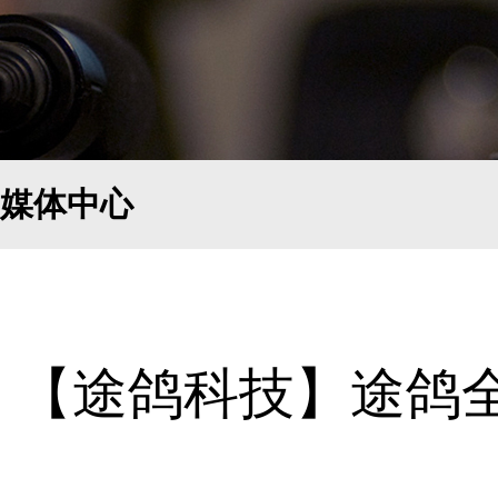
媒体中心
【途鸽科技】途鸽全球