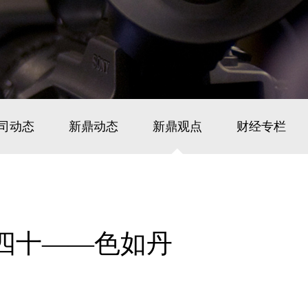
司动态
新鼎动态
新鼎观点
财经专栏
四十——色如丹