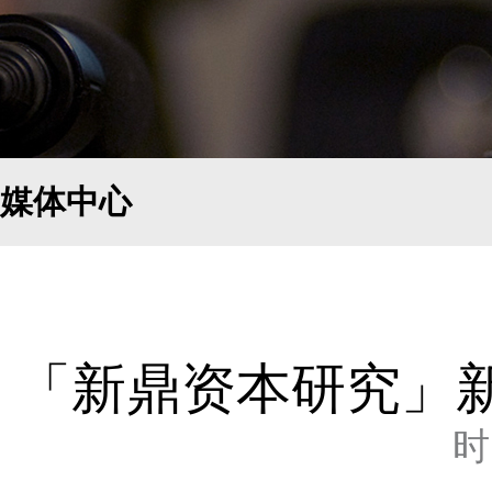
媒体中心
「新鼎资本研究」
时