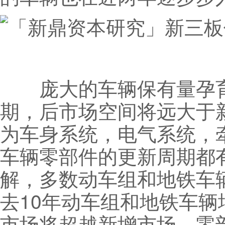
庞大的车辆保有量孕育
期，后市场空间将远大于
为车身系统，电气系统，
车辆零部件的更新周期都
解，多数动车组和地铁车
去10年动车组和地铁车
市场将超越新增市场，零