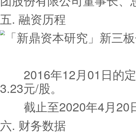
团股份有限公司董事长、总经
五. 融资历程
2016年12月01日的
3.23元/股。
截止至2020年4月20日
六. 财务数据