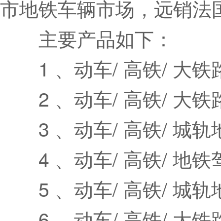
市地铁车辆市场，远销法
主要产品如下：
1 、动车/ 高铁/ 大铁
2 、动车/ 高铁/ 大铁
3 、动车/ 高铁/ 城轨
4 、动车/ 高铁/ 地铁
5 、动车/ 高铁/ 城轨
6 、动车/ 高铁/ 大铁