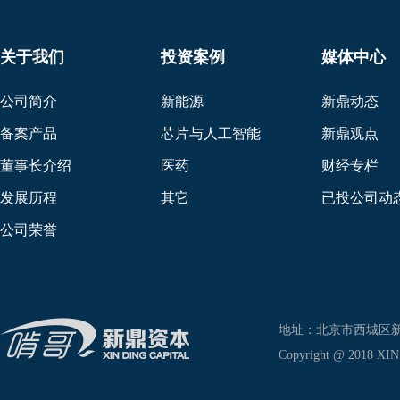
关于我们
投资案例
媒体中心
公司简介
新能源
新鼎动态
备案产品
芯片与人工智能
新鼎观点
董事长介绍
医药
财经专栏
发展历程
其它
已投公司动
公司荣誉
地址：北京市西城区新兴东巷
Copyright @ 2018 XIN D