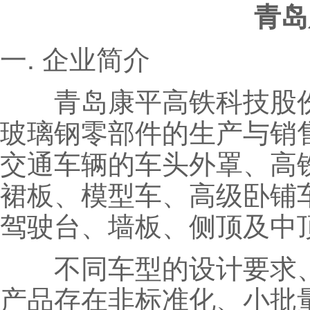
青岛
一. 企业简介
青岛康平高铁科技股份
玻璃钢零部件的生产与销
交通车辆的车头外罩、高
裙板、模型车、高级卧铺
驾驶台、墙板、侧顶及中
不同车型的设计要求、
产品存在非标准化、小批