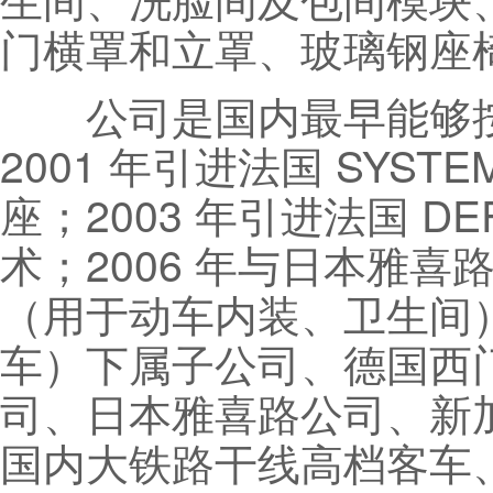
门横罩和立罩、玻璃钢座
公司是国内最早能够按
2001 年引进法国 SYS
座；2003 年引进法国 
术；2006 年与日本雅
（用于动车内装、卫生间
车）下属子公司、德国西
司、日本雅喜路公司、新
国内大铁路干线高档客车