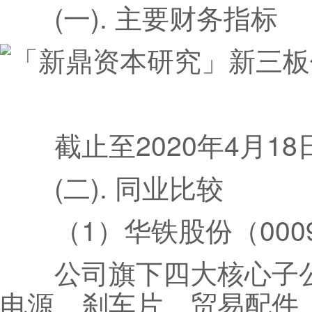
(一). 主要财务指标
截止至2020年4月18日
(二). 同业比较
（1）华铁股份（0009
公司旗下四大核心子公
电源、刹车片、贸易配件