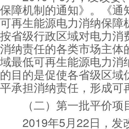
保障机制的通知》。《通
可再生能源电力消纳保障
按省级行政区域对电力消
消纳责任的各类市场主体
域最低可再生能源电力消
的目的是促使各省级区域
平承担消纳责任，形成可
（二）第一批平价项目
2019年5月22日，发