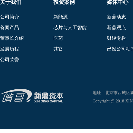
关于我们
投资案例
媒体中心
公司简介
新能源
新鼎动态
备案产品
芯片与人工智能
新鼎观点
董事长介绍
医药
财经专栏
发展历程
其它
已投公司动
公司荣誉
地址：北京市西城区新兴东巷
Copyright @ 2018 XIN D