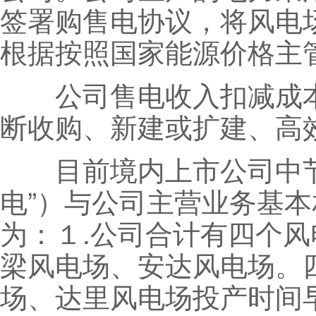
签署购售电协议，将风电
根据按照国家能源价格主
公司售电收入扣减成本
断收购、新建或扩建、高
目前境内上市公司中节
电”）与公司主营业务基
为：１.公司合计有四个
梁风电场、安达风电场。
场、达里风电场投产时间