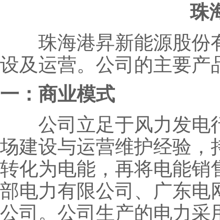
珠
珠海港昇新能源股份有
设及运营。公司的主要产
一：商业模式
公司立足于风力发电行
场建设与运营维护经验，
转化为电能，再将电能销
部电力有限公司、广东电
公司。公司生产的电力采