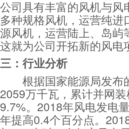
公司具有丰富的风机与风电
多种规格风机，运营纯进
源风机，运营陆上、岛屿
这就为公司开拓新的风电
三：行业分析
根据国家能源局发布的数
2059万千瓦，累计并网
9.7%。2018年风电发电
年提高0.4个百分点。20