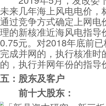
未来几年海上风电电价，
通过竞争方式确定上网电价
理的新核准近海风电指导价
0.75元。对2018年底
完成并网的，执行核准时的
的，执行并网年份的指导
五：股东及客户
前十大股东：